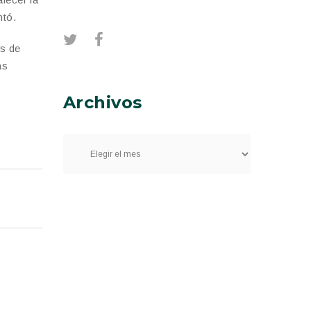
ntó.
as de
as
Archivos