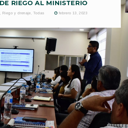
DE RIEGO AL MINISTERIO
s
,
Riego y drenaje
,
Todas
febrero 13, 2023