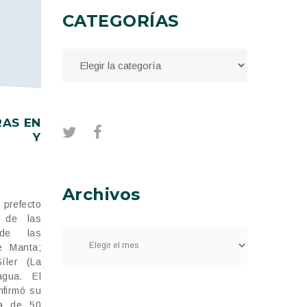
CATEGORÍAS
AS EN
S Y
Archivos
prefecto
ó de las
 de las
e Manta;
íler (La
agua. El
nfirmó su
ra de 50