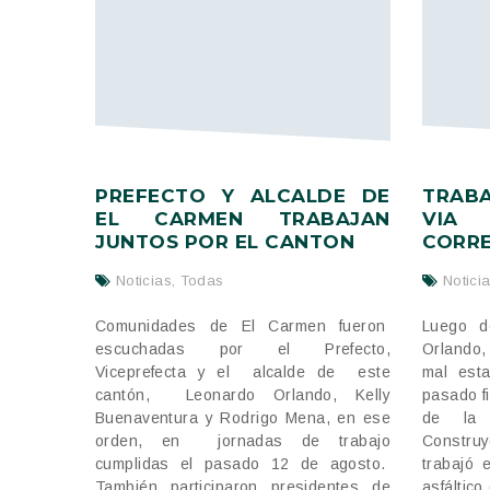
PREFECTO Y ALCALDE DE
TRAB
EL CARMEN TRABAJAN
VIA
JUNTOS POR EL CANTON
CORR
Noticias
,
Todas
Notici
Comunidades de El Carmen fueron
Luego d
escuchadas por el Prefecto,
Orlando,
Viceprefecta y el alcalde de este
mal est
cantón, Leonardo Orlando, Kelly
pasado f
Buenaventura y Rodrigo Mena, en ese
de la 
orden, en jornadas de trabajo
Construy
cumplidas el pasado 12 de agosto.
trabajó 
También participaron presidentes de
asfáltico