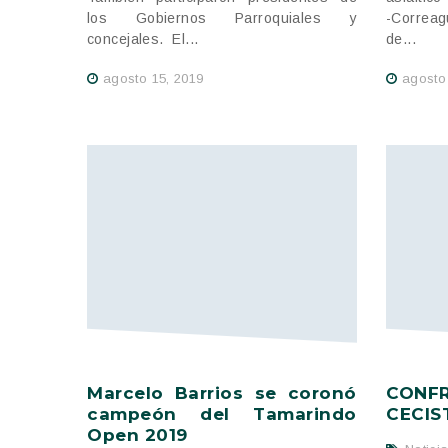
los Gobiernos Parroquiales y
-Correag
concejales. El...
de...
agosto 15, 2019
agosto
Marcelo Barrios se coronó
CON
campeón del Tamarindo
CECIS
Open 2019