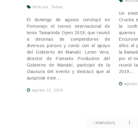
Notici
Noticias
,
Todas
Un emot
El domingo de agosto concluyó en
Crucita 
Portoviejo el torneo internacional de
la conf
tenis Tamarindo Open 2019, que reunió
quienes
a decenas de competidores de
Excursio
diversos países y contó con el apoyo
ellos el
del Gobierno de Manabí. Lenin Vera,
la llama
director de Fomento Productivo del
por el i
Gobierno de Manabí, participó de la
reunió l
clausura del evento y destacó que al
2019...
auspiciar este...
agosto
agosto 12, 2019
1
PREVIOUS