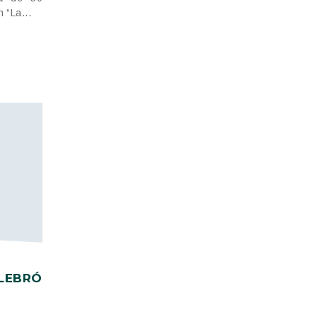
 “La...
EBRÓ