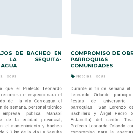
AJOS DE BACHEO EN
COMPROMISO DE OBR
 LA SEQUITA-
PARROQUIA
EAGUA
COMUNIDADES
as
,
Todas
Noticias
,
Todas
e que el Prefecto Leonardo
Durante el fin de semana el 
 recorriera e inspeccionara el
Leonardo Orlando particip
ado de la vía Correagua el
fiestas de aniversario
in de semana, personal técnico
parroquias San Lorenzo d
empresa pública Manabí
Bachillero y Ángel Pedro G
e de la entidad provincial,
Estancilla) del cantón Tos
en el mantenimiento y bacheo
Prefecto Leonardo Orlando co
 de 2.7 km de la vía La Sequita
compromiso para la apertu