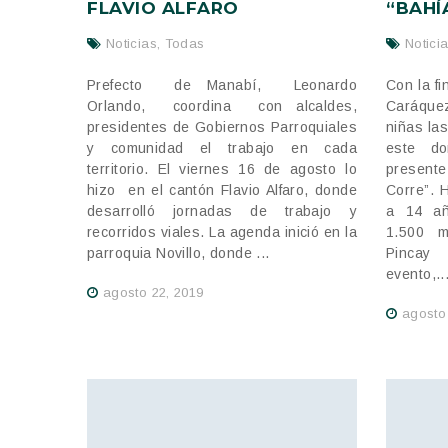
FLAVIO ALFARO
“BAHÍ
Noticias
,
Todas
Notici
Prefecto de Manabí, Leonardo
Con la fi
Orlando, coordina con alcaldes,
Caráque
presidentes de Gobiernos Parroquiales
niñas las
y comunidad el trabajo en cada
este d
territorio. El viernes 16 de agosto lo
present
hizo en el cantón Flavio Alfaro, donde
Corre”. 
desarrolló jornadas de trabajo y
a 14 añ
recorridos viales. La agenda inició en la
1.500 m
parroquia Novillo, donde ...
Pincay 
evento,..
agosto 22, 2019
agosto