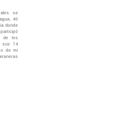
rales se
sagua, 40
uia donde
participó
 de los
a sus 74
no de mi
eraneras