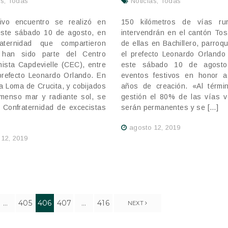
as
,
Todas
Noticias
,
Todas
ivo encuentro se realizó en
150 kilómetros de vías ru
este sábado 10 de agosto, en
intervendrán en el cantón To
raternidad que compartieron
de ellas en Bachillero, parroq
 han sido parte del Centro
el prefecto Leonardo Orlando 
nista Capdevielle (CEC), entre
este sábado 10 de agosto
 prefecto Leonardo Orlando. En
eventos festivos en honor 
da Loma de Crucita, y cobijados
años de creación. «Al térmi
nmenso mar y radiante sol, se
gestión el 80% de las vías v
a Confraternidad de excecistas
serán permanentes y se […]
agosto 12, 2019
 12, 2019
…
405
406
407
…
416
NEXT