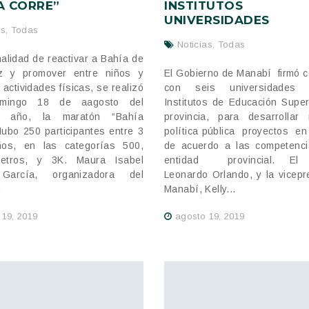
A CORRE”
INSTITUTO
UNIVERSIDADES
as
,
Todas
Noticias
,
Todas
nalidad de reactivar a Bahía de
z y promover entre niños y
El Gobierno de Manabí firmó 
 actividades físicas, se realizó
con seis universidade
omingo 18 de aagosto del
Institutos de Educación Super
e año, la maratón “Bahía
provincia, para desarrollar 
Hubo 250 participantes entre 3
política pública proyectos en
os, en las categorías 500,
de acuerdo a las competenci
etros, y 3K. Maura Isabel
entidad provincial. El p
García, organizadora del
Leonardo Orlando, y la vicepr
.
Manabí, Kelly...
 19, 2019
agosto 19, 2019