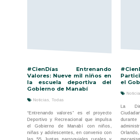
#CienDías Entrenando
#Cien
Valores: Nueve mil niños en
Parti
la escuela deportiva del
el Gob
Gobierno de Manabí
Notici
Noticias
,
Todas
La Dir
“Entrenando valores” es el proyecto
Ciudada
Deportivo y Recreacional que impulsa
durante
el Gobierno de Manabí con niños,
administ
niñas y adolescentes, en convenio con
Orlando,
las 55 Juntas parroquiales rurales y
mecanism