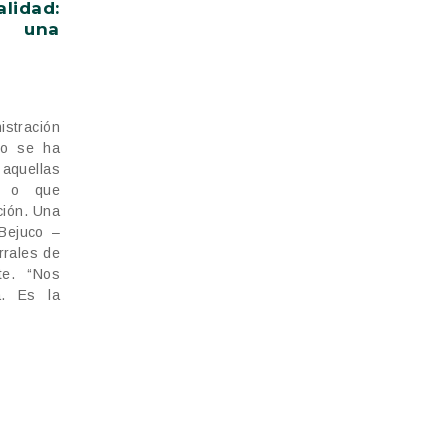
idad:
a una
stración
do se ha
 aquellas
s o que
ción. Una
 Bejuco –
rrales de
te. “Nos
a. Es la