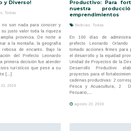
 y Diverso!
Productivo: Para fort
nuestra producc
as
,
Todas
emprendimientos
 no son nada para conocer y
Noticias
,
Todas
 su justo valor toda la riqueza
amplia provincia. De norte a
En 100 días de administra
 mar a la montaña; la geografía
prefecto Leonardo Orland
 rebosa de encanto. Bajo la
tomado acciones firmes para 
ración del Prefecto Leonardo
el desarrollo y la equidad prov
la primera decisión fue atender
Unidad de Proyectos de la Dir
ctivos turísticos que pese a su
Desarrollo Productivo el
te […]
proyectos para el fortalecimien
cadenas productivas: 2 corre
 23, 2019
Pesca y Acuacultura, 2 De
Pecuario,...
agosto 23, 2019