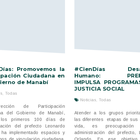
Días: Promovemos la
#CienDías Desar
cipación Ciudadana en
Humano: PREF
ierno de Manabí
IMPULSA PROGRAMA
JUSTICIA SOCIAL
as
,
Todas
Noticias
,
Todas
ección de Participación
na del Gobierno de Manabí,
Atender a los grupos priorit
 los primeros 100 días de
las diferentes etapas de sus 
ración del prefecto Leonardo
vida, es preocupación
 ha implementado espacios y
administración del prefecto,
os de vinculación ciudadana.
Orlando. En ese objetivo