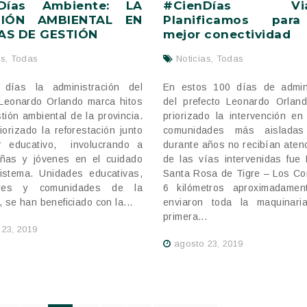
Días Ambiente: LA
#CienDías Vial
CIÓN AMBIENTAL EN
Planificamos par
ÍAS DE GESTIÓN
mejor conectividad
as
,
Todas
Noticias
,
Todas
días la administración del
En estos 100 días de admini
 Leonardo Orlando marca hitos
del prefecto Leonardo Orlan
tión ambiental de la provincia.
priorizado la intervención en
iorizado la reforestación junto
comunidades más aislada
r educativo, involucrando a
durante años no recibían aten
iñas y jóvenes en el cuidado
de las vías intervenidas fue
istema. Unidades educativas,
Santa Rosa de Tigre – Los Co
tores y comunidades de la
6 kilómetros aproximadamen
, se han beneficiado con la...
enviaron toda la maquinari
primera...
 23, 2019
agosto 23, 2019