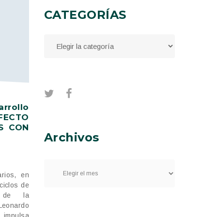
CATEGORÍAS
rollo
ECTO
S CON
Archivos
arios, en
ciclos de
 de la
 Leonardo
 impulsa