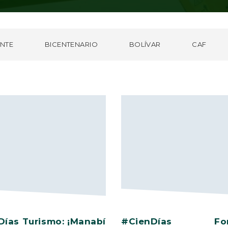
NTE
BICENTENARIO
BOLÍVAR
CAF
Días Turismo: ¡Manabí
#CienDías Fom