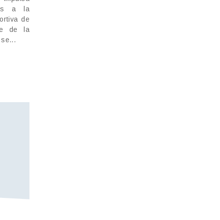
os a la
ortiva de
te de la
 se...