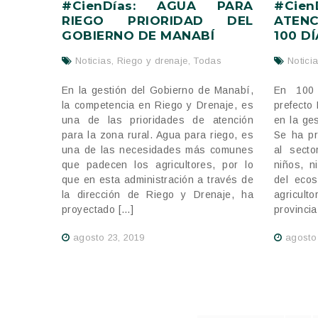
#CienDías: AGUA PARA
#Cien
RIEGO PRIORIDAD DEL
ATEN
GOBIERNO DE MANABÍ
100 D
Noticias
,
Riego y drenaje
,
Todas
Notici
En la gestión del Gobierno de Manabí,
En 100 
la competencia en Riego y Drenaje, es
prefecto
una de las prioridades de atención
en la ges
para la zona rural. Agua para riego, es
Se ha pr
una de las necesidades más comunes
al secto
que padecen los agricultores, por lo
niños, n
que en esta administración a través de
del ecos
la dirección de Riego y Drenaje, ha
agricul
proyectado […]
provincia
agosto 23, 2019
agosto