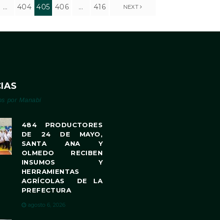
…
404
405
406
…
416
NEXT
IAS
os por Manabí
484 PRODUCTORES
DE 24 DE MAYO,
SANTA ANA Y
OLMEDO RECIBEN
INSUMOS Y
HERRAMIENTAS
AGRÍCOLAS DE LA
PREFECTURA
agosto 6, 2026